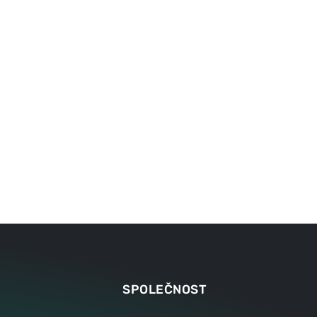
kčních
Připojení dílů pouzdra
Odřezáv
čních
deskách
K
spoji ne
TECHNOLOGII
vodiči p
polovod
OGII
K
TEC
SPOLEČNOST