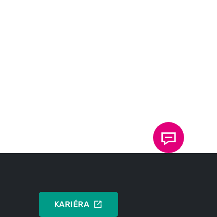
ání drážek na
Sestavování malých
 s plošnými
elektronických
bo deskách s
součástek pomocí
ři výrobě
lisu FlexPress
ičů
Compact
DO
HNOLOGII
PŘEHLEDU
KARIÉRA