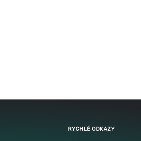
Elektricky vodivé
Lisování fun
připojení topných
prvků a funk
částí
součástí
K
K
TECHNOLOGII
TECHNOL
RYCHLÉ ODKAZY