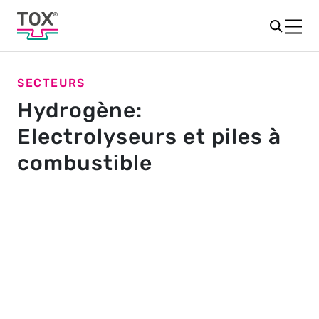
SECTEURS
Hydrogène:
Electrolyseurs et piles à
combustible
Les solutions TOX
pour la
®
production et le stockage de