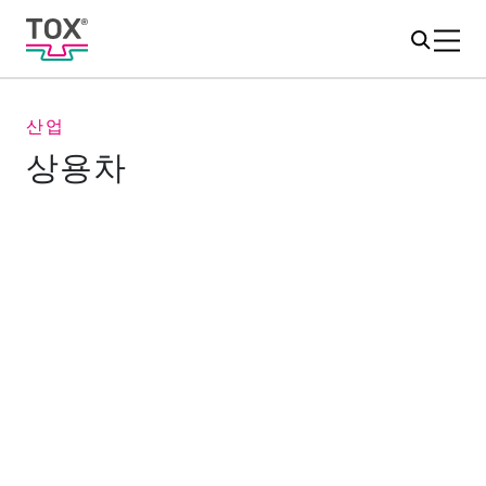
산업
상용차
상용차 업계에서 필요한 유연한 접합
공법
국제 무역의 증가, 소비자 습관의 변화, 도시화의 진전 등
은 트럭, 버스, 트레일러에 대한 수요 증가의 원동력 중 일