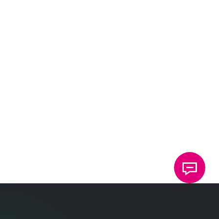
린더도 제
공 됩니다.
E클린칭
프레스 피
클린칭
펀칭
마운팅
팅
전기 전도
하우징 부
반도체 생
FlexPress
부품을 연
기능 요소
품 연결
산에서 인
Compact
결합니다.
및 기능 구
쇄 회로 기
를 사용하
성 요소의
기
판 또는 도
여 소형 전
기
누르기
술
체 기판의
자 부품 조
술
슬러그를
립하기
기
절단합니
기
개
술
다.
술
요
로
이
동