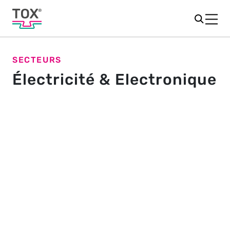
SECTEURS
Électricité & Electronique
Précision et propreté - un
savoir-faire pour le secteur
électronique
Les fabricants de composants électroniques sont mis