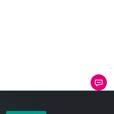
チング
ング
グ
ジー
コントロー
加熱部品の
ルユニット
ハウジング
半導体製造
クリンチか
導電接続
への電子部
部品の接続
におけるプ
ら様々な組
品の圧入
リント基板
立技術まで
テ
テ
や導体基板
ク
テ
ク
上のスラグ
概
ノ
ク
ノ
の切断
要
ロ
ノ
ロ
テ
へ
ジ
ロ
ジ
ク
ー
ジ
ー
ノ
ー
ロ
ジ
ー