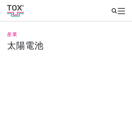
産業
太陽電池
晴れやかな展望のための道筋
危機的状況にある気候 - 気候中立への道筋において、太
陽エネルギーは重要な役割を果たしています。この環境
に優しいエネルギー源は、強力な太陽電池とその信頼性
の高い組み立てに依存しています。モジュールの生産は